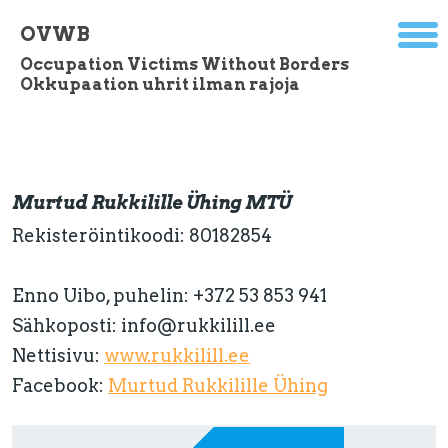
OVWB
Occupation Victims Without Borders
Okkupaation uhrit ilman rajoja
Murtud Rukkilille Ühing MTÜ
Rekisteröintikoodi: 80182854
Enno Uibo, puhelin: +372 53 853 941
Sähkoposti: info@rukkilill.ee
Nettisivu:
www.rukkilill.ee
Facebook:
Murtud Rukkilille Ühing