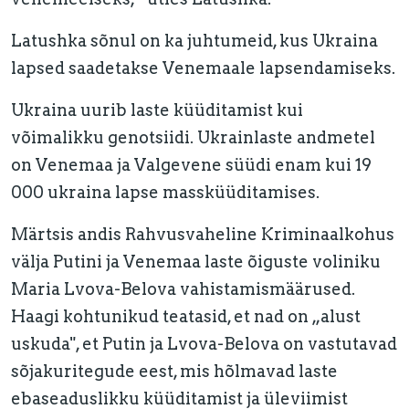
Latushka sõnul on ka juhtumeid, kus Ukraina
lapsed saadetakse Venemaale lapsendamiseks.
Ukraina uurib laste küüditamist kui
võimalikku genotsiidi. Ukrainlaste andmetel
on Venemaa ja Valgevene süüdi enam kui 19
000 ukraina lapse massküüditamises.
Märtsis andis Rahvusvaheline Kriminaalkohus
välja Putini ja Venemaa laste õiguste voliniku
Maria Lvova-Belova vahistamismäärused.
Haagi kohtunikud teatasid, et nad on „alust
uskuda", et Putin ja Lvova-Belova on vastutavad
sõjakuritegude eest, mis hõlmavad laste
ebaseaduslikku küüditamist ja üleviimist