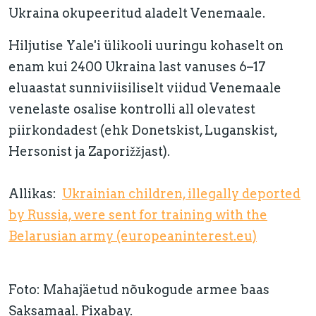
Ukraina okupeeritud aladelt Venemaale.
Hiljutise Yale'i ülikooli uuringu kohaselt on
enam kui 2400 Ukraina last vanuses 6–17
eluaastat sunniviisiliselt viidud Venemaale
venelaste osalise kontrolli all olevatest
piirkondadest (ehk Donetskist, Luganskist,
Hersonist ja Zaporižžjast).
Allikas:
Ukrainian children, illegally deported
by Russia, were sent for training with the
Belarusian army (europeaninterest.eu)
Foto: Mahajäetud nõukogude armee baas
Saksamaal. Pixabay.