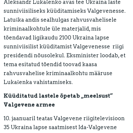
Aleksandr Lukašenko
avas tee Ukraina laste
sunniviisiliseks küüditamiseks Valgevenesse.
Latuška andis sealhulgas rahvusvahelisele
kriminaalkohtule üle materjalid, mis
tõendavad ligikaudu 2100 Ukraina lapse
sunniviisilist küüditamist Valgevenesse riigi
presidendi nõusolekul. Eksminister loodab, et
tema esitatud tõendid toovad kaasa
rahvusvahelise kriminaalkohtu määruse
Lukašenka vahistamiseks.
Küüditatud lastele õpetab „meelsust“
Valgevene armee
10. jaanuaril teatas Valgevene riigitelevisioon
35 Ukraina lapse saatmisest Ida-Valgevene