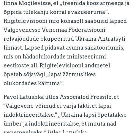
linna Mogilevisse, et „treenida koos armeega ja
õppida tulekahju korral evakueeruma“.
Riigitelevisiooni info kohaselt saabusid lapsed
Valgevenesse Venemaa Föderatsiooni
relvajõudude okupeeritud Ukraina Antratsyti
linnast. Lapsed pidavat asuma sanatooriumis,
mis on hädaolukordade ministeeriumi
eestkoste all. Riigitelevisiooni andmetel
õpetab sõjavägi „lapsi äärmuslikes
olukordades käituma“.
Pavel Latushka ütles Associated Pressile, et
"Valgevene võimud ei varja fakti, et lapsi
indoktrineeritakse." „Ukraina lapsi õpetatakse
ümber ja indoktrineeritakse, et muuta nad
venemeelseks,“ ütles Latushka.