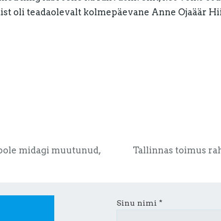
ist oli teadaolevalt kolmepäevane Anne Ojaäär Hi
pole midagi muutunud,
Tallinnas toimus r
Sinu nimi