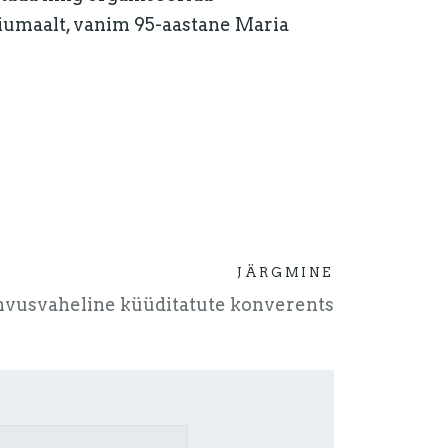
iumaalt, vanim 95-aastane Maria
JÄRGMINE
ahvusvaheline küüditatute konverents