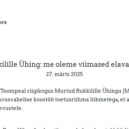
ers
lille Ühing: me oleme viimased elava
27. märts 2025
d Toompeal riigikogus Murtud Rukkilille Ühingu (
vusvahelise koostöö toetusrühma liikmetega, et a
evustele.