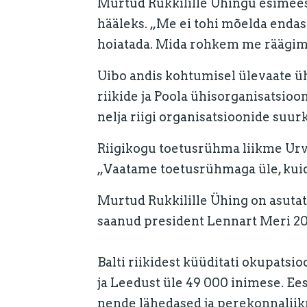
Murtud Rukkilille Ühingu esimees 
hääleks. „Me ei tohi mõelda endast
hoiatada. Mida rohkem me räägime
Uibo andis kohtumisel ülevaate ühi
riikide ja Poola ühisorganisatsioo
nelja riigi organisatsioonide suu
Riigikogu toetusrühma liikme Urve
„Vaatame toetusrühmaga üle, kuid
Murtud Rukkilille Ühing on asuta
saanud president Lennart Meri 2001
Balti riikidest küüditati okupatsio
ja Leedust üle 49 000 inimese. Ee
nende lähedased ja perekonnaliikme