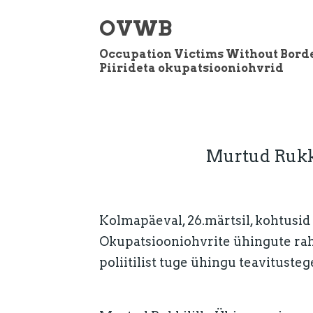
OVWB
Occupation Victims Without Bord
Piirideta okupatsiooniohvrid
Murtud Rukki
Kolmapäeval, 26.märtsil, kohtusi
Okupatsiooniohvrite ühingute rah
poliitilist tuge ühingu teavitusteg