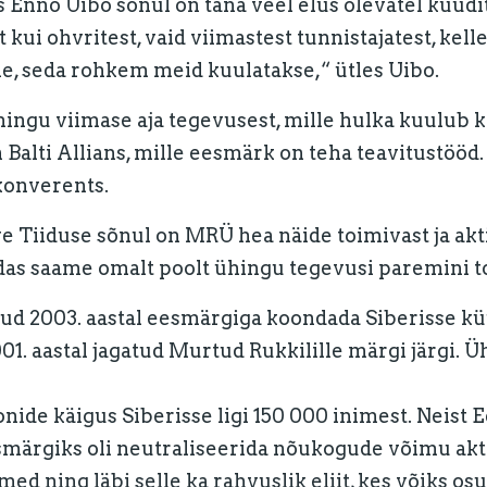
Enno Uibo sõnul on täna veel elus olevatel küüdit
 kui ohvritest, vaid viimastest tunnistajatest, kel
, seda rohkem meid kuulatakse,“ ütles Uibo.
ngu viimase aja tegevusest, mille hulka kuulub ka
n Balti Allians, mille eesmärk on teha teavitustöö
rkonverents.
 Tiiduse sõnul on MRÜ hea näide toimivast ja akti
as saame omalt poolt ühingu tegevusi paremini toe
tud 2003. aastal eesmärgiga koondada Siberisse k
. aastal jagatud Murtud Rukkilille märgi järgi. Üh
onide käigus Siberisse ligi 150 000 inimest. Neist Ee
smärgiks oli neutraliseerida nõukogude võimu akt
d ning läbi selle ka rahvuslik eliit, kes võiks os