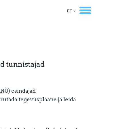
ET
▼
d tunnistajad
MRÜ) esindajad
rutada tegevusplaane ja leida