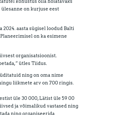
atutel kohustus olla hoiatavaks
le ülesanne on kurjuse eest
 2024. aasta sügisel loodud Balti
d. Planeerimisel on ka esimene
ivsest organisatsioonist.
tada,“ ütles Tiidus.
üüditatuid ning on oma nime
ingu liikmete arv on 700 ringis.
stist üle 30 000, Lätist üle 59 00
iivsed ja võimalikud vastased ning
utada ning organiseerida