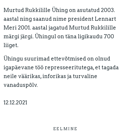
Murtud Rukkilille Ühing on asutatud 2003.
aastal ning saanud nime president Lennart
Meri 2001. aastal jagatud Murtud Rukkilille
märgi järgi. Ühingul on täna ligikaudu 700
liiget.
Ühingu suurimad ettevõtmised on olnud
igapäevane töö represseeritutega, et tagada
neile väärikas, inforikas ja turvaline
vanaduspõlv.
12.12.2021
EELMINE