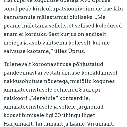
Harkujärve koguduse õpetaja Avo Üpruse
sõnul peab kirik okupatsioonivõimude käe läbi
kannatanute mälestamist oluliseks. „Me
peame mäletama selleks, et sellised koledused
enam ei korduks. Sest kurjus on endiselt
meiega ja asub valitsema koheselt, kui me
valvsuse kaotame,“ ütles Üprus.
Tulenevalt koroonaviiruse põhjustatud
pandeemiast arvestati ürituse korraldamisel
nakkusohutuse nõuetega, mistõttu kogunes
jumalateenistusele eelnenud Suurupi
naiskoori „Meretule“ kontserdile,
jumalateenistusele ja sellele järgnenud
koosviibimisele ligi 30 ühingu liiget
Harjumaalt, Tartumaalt ja Lääne-Virumaalt.