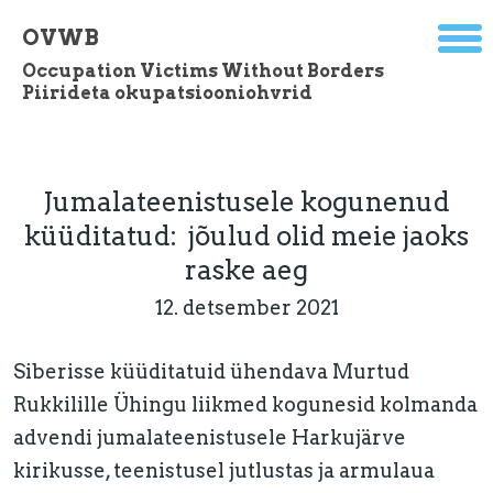
OVWB
Occupation Victims Without Borders
Piirideta okupatsiooniohvrid
Jumalateenistusele kogunenud
küüditatud: jõulud olid meie jaoks
raske aeg
12. detsember 2021
Siberisse küüditatuid ühendava Murtud
Rukkilille Ühingu liikmed kogunesid kolmanda
advendi jumalateenistusele Harkujärve
kirikusse, teenistusel jutlustas ja armulaua