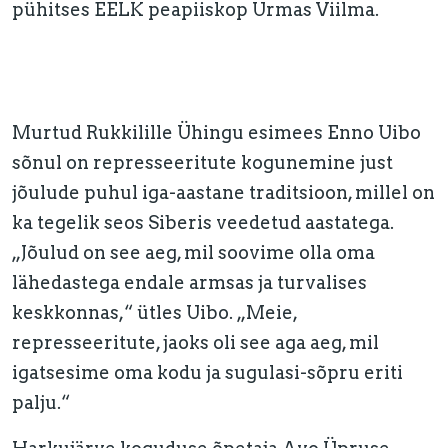
pühitses EELK peapiiskop Urmas Viilma.
Murtud Rukkilille Ühingu esimees Enno Uibo
sõnul on represseeritute kogunemine just
jõulude puhul iga-aastane traditsioon, millel on
ka tegelik seos Siberis veedetud aastatega.
„Jõulud on see aeg, mil soovime olla oma
lähedastega endale armsas ja turvalises
keskkonnas,“ ütles Uibo. „Meie,
represseeritute, jaoks oli see aga aeg, mil
igatsesime oma kodu ja sugulasi-sõpru eriti
palju.“