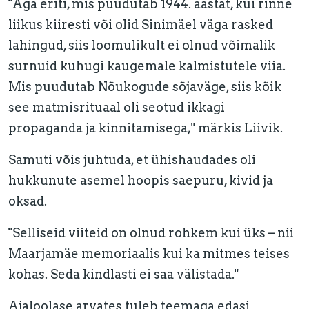
"Aga eriti, mis puudutab 1944. aastat, kui rinne
liikus kiiresti või olid Sinimäel väga rasked
lahingud, siis loomulikult ei olnud võimalik
surnuid kuhugi kaugemale kalmistutele viia.
Mis puudutab Nõukogude sõjaväge, siis kõik
see matmisrituaal oli seotud ikkagi
propaganda ja kinnitamisega," märkis Liivik.
Samuti võis juhtuda, et ühishaudades oli
hukkunute asemel hoopis saepuru, kivid ja
oksad.
"Selliseid viiteid on olnud rohkem kui üks – nii
Maarjamäe memoriaalis kui ka mitmes teises
kohas. Seda kindlasti ei saa välistada."
Ajaloolase arvates tuleb teemaga edasi