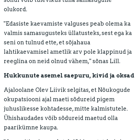
olukord.
"Edasiste kaevamiste valguses peab olema ka
valmis samasugusteks üllatusteks, sest ega ka
seni on tulnud ette, et sõjahaua
lahtikaevamisel ametlik arv pole klappinud ja
reeglina on neid olnud vähem," sõnas Lill.
Hukkunute asemel saepuru, kivid ja oksad
Ajaloolane Olev Liivik selgitas, et Nõukogude
okupatsiooni ajal maeti sõdureid pigem
juhuslikesse kohtadesse, mitte kalmistutele.
Ühishaudades võib sõdureid maetud olla
paarikümne kaupa.