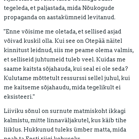
tegeleda, et paljastada, mida Nõukogude
propaganda on aastakümneid levitanud.
"Enne võisime me oletada, et sellised asjad
võivad kuskil olla. Kui see on Otepää näitel
kinnitust leidnud, siis me peame olema valmis,
et selliseid juhtumeid tuleb veel. Kuidas me
saame kaitsta sõjahauda, kui seal ei ole seda?
Kulutame mõttetult ressurssi sellel juhul, kui
me kaitseme sõjahaudu, mida tegelikult ei
eksisteeri."
Liiviku sõnul on surnute matmiskoht ikkagi
kalmistu, mitte linnaväljakutel, kus käib tihe
liiklus. Hukkunud tuleks ümber matta, mida
peab ta Eesti riigi kohuseks.