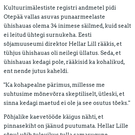
Kultuurimälestiste registri andmetel pidi
Otepää vallas asuvas punaarmeelaste
ühishauas olema 34 inimese säilmed, kuid sealt
ei leitud ühtegi surnukeha. Eesti
sõjamuuseumi direktor Hellar Lill rääkis, et
tühjus ühishauas oli neilegi üllatus. Seda, et
ühishauas kedagi pole, rääkisid ka kohalikud,
ent nende jutus kaheldi.
"Ka kohapealne pärimus, millesse me
suhtusime mõnevõrra skeptiliselt, ütleski, et
sinna kedagi maetud ei ole ja see osutus tõeks."
Põhjalike kaevetööde käigus nähti, et
pinnasekiht on jäänud puutumata. Hellar Lille
sõnul võib tulevikus tulla samasugune