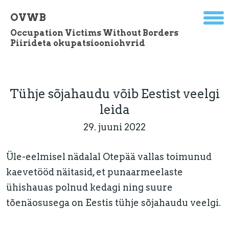
OVWB
Occupation Victims Without Borders
Piirideta okupatsiooniohvrid
Tühje sõjahaudu võib Eestist veelgi
leida
29. juuni 2022
Üle-eelmisel nädalal Otepää vallas toimunud
kaevetööd näitasid, et punaarmeelaste
ühishauas polnud kedagi ning suure
tõenäosusega on Eestis tühje sõjahaudu veelgi.